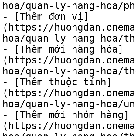
hoa/quan-ly-hang-hoa/ph
- [Thêm đơn vị]
(https://huongdan.onema
hoa/quan-ly-hang-hoa/th
- [Thêm mới hàng hóa]
(https://huongdan.onema
hoa/quan-ly-hang-hoa/th
- [Thêm thuộc tính]
(https://huongdan.onema
hoa/quan-ly-hang-hoa/un
- [Thêm mới nhóm hàng]
(https://huongdan.onema