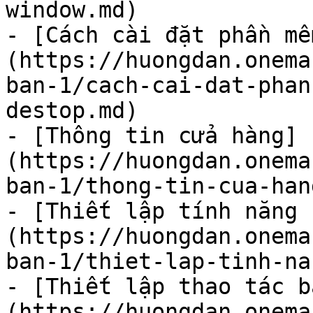
window.md)

- [Cách cài đặt phần mề
(https://huongdan.onema
ban-1/cach-cai-dat-phan
destop.md)

- [Thông tin cửa hàng]
(https://huongdan.onema
ban-1/thong-tin-cua-han
- [Thiết lập tính năng 
(https://huongdan.onema
ban-1/thiet-lap-tinh-na
- [Thiết lập thao tác b
(https://huongdan.onema