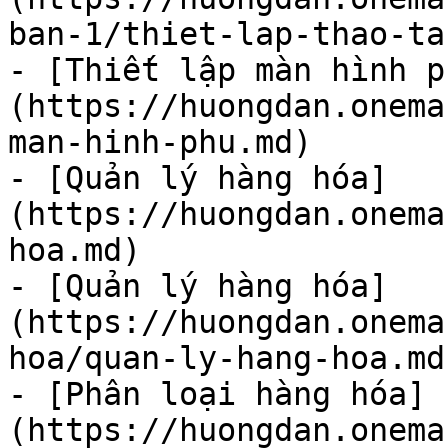
ban-1/thiet-lap-thao-ta
- [Thiết lập màn hình p
(https://huongdan.onema
man-hinh-phu.md)

- [Quản lý hàng hóa]
(https://huongdan.onema
hoa.md)

- [Quản lý hàng hóa]
(https://huongdan.onema
hoa/quan-ly-hang-hoa.md)
- [Phân loại hàng hóa]
(https://huongdan.onema