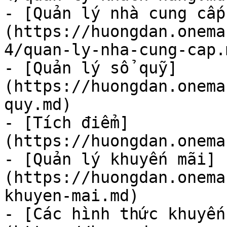
- [Quản lý nhà cung cấp
(https://huongdan.onema
4/quan-ly-nha-cung-cap.m
- [Quản lý sổ quỹ]
(https://huongdan.onema
quy.md)

- [Tích điểm]
(https://huongdan.onema
- [Quản lý khuyến mãi]
(https://huongdan.onema
khuyen-mai.md)

- [Các hình thức khuyến