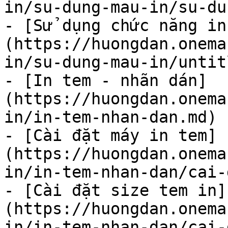
in/su-dung-mau-in/su-du
- [Sử dụng chức năng in
(https://huongdan.onema
in/su-dung-mau-in/untit
- [In tem - nhãn dán]
(https://huongdan.onema
in/in-tem-nhan-dan.md)

- [Cài đặt máy in tem]
(https://huongdan.onema
in/in-tem-nhan-dan/cai-
- [Cài đặt size tem in]
(https://huongdan.onema
in/in-tem-nhan-dan/cai-