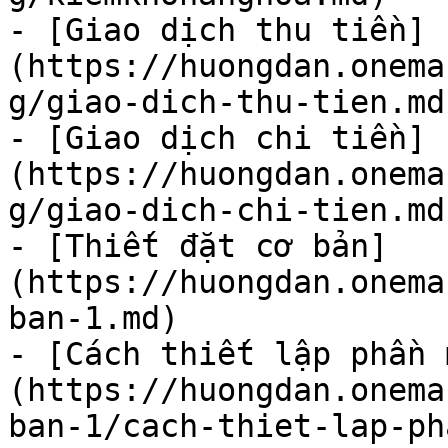
- [Giao dịch thu tiền]
(https://huongdan.onema
g/giao-dich-thu-tien.md)
- [Giao dịch chi tiền]
(https://huongdan.onema
g/giao-dich-chi-tien.md)
- [Thiết đặt cơ bản]
(https://huongdan.onema
ban-1.md)

- [Cách thiết lập phần 
(https://huongdan.onema
ban-1/cach-thiet-lap-ph