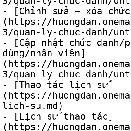
3/quan-ly-chuc-danh/unt
- [Chỉnh sửa – xóa chức
(https://huongdan.onema
3/quan-ly-chuc-danh/unt
- [Cập nhật chức danh/p
dùng/nhân viên]
(https://huongdan.onema
3/quan-ly-chuc-danh/unt
- [Thao tác lịch sử]
(https://huongdan.onema
lich-su.md)

- [Lịch sử thao tác]
(https://huongdan.onema