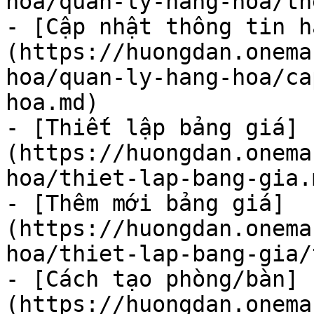
hoa/quan-ly-hang-hoa/th
- [Cập nhật thông tin h
(https://huongdan.onema
hoa/quan-ly-hang-hoa/ca
hoa.md)

- [Thiết lập bảng giá]
(https://huongdan.onema
hoa/thiet-lap-bang-gia.m
- [Thêm mới bảng giá]
(https://huongdan.onema
hoa/thiet-lap-bang-gia/
- [Cách tạo phòng/bàn]
(https://huongdan.onema