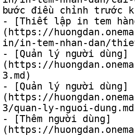
bước điều chỉnh trước k
- [Thiết lập in tem hàn
(https://huongdan.onema
in/in-tem-nhan-dan/thie
- [Quản lý người dùng]
(https://huongdan.onema
3.md)

- [Quản lý người dùng]
(https://huongdan.onema
3/quan-ly-nguoi-dung.md)
- [Thêm người dùng]
(https://huongdan.onema