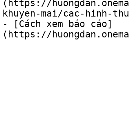
(https://huongdan.onema
khuyen-mai/cac-hinh-thu
- [Cách xem báo cáo]