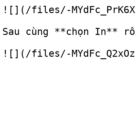
![](/files/-MYdFc_PrK6X
Sau cùng **chọn In** rồ