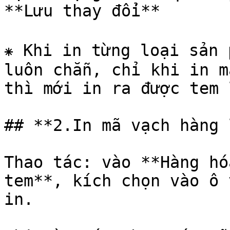
**Lưu thay đổi**

⁕ Khi in từng loại sản 
luôn chẵn, chỉ khi in m
thì mới in ra được tem l
## **2.In mã vạch hàng 
‌Thao tác: vào **Hàng hó
tem**, kích chọn vào ô 
in.
