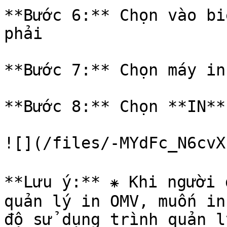
**Bước 6:** Chọn vào bi
phải

**Bước 7:** Chọn máy in
**Bước 8:** Chọn **IN**

![](/files/-MYdFc_N6cvX
**Lưu ý:** ⁕ Khi người 
quản lý in OMV, muốn in
độ sử dụng trình quản l