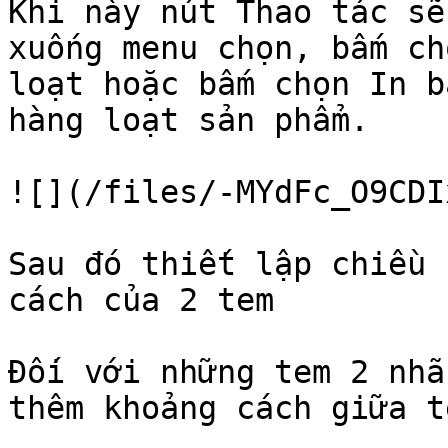
Khi này nút Thao tác sẽ
xuống menu chọn, bấm ch
loạt hoặc bấm chọn In b
hàng loạt sản phẩm.

![](/files/-MYdFc_O9CDI
Sau đó thiết lập chiều 
cách của 2 tem

Đối với những tem 2 nhã
thêm khoảng cách giữa t