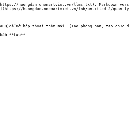
https://huongdan.onemartviet.vn/llms.txt). Markdown vers
](https://huongdan.onemartviet.vn/fnb/untitled-3/quan-ly
aHQ)để mở hộp thoại thêm mới. (Tạo phòng ban, tạo chức d
bấm **Lưu**
