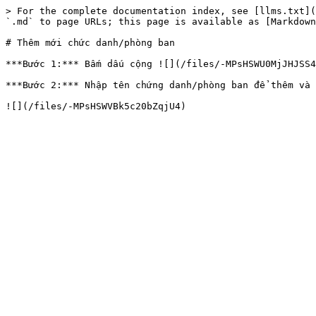
> For the complete documentation index, see [llms.txt](
`.md` to page URLs; this page is available as [Markdown
# Thêm mới chức danh/phòng ban

***Bước 1:*** Bấm dấu cộng ![](/files/-MPsHSWU0MjJHJSS4
***Bước 2:*** Nhập tên chứng danh/phòng ban để thêm và 