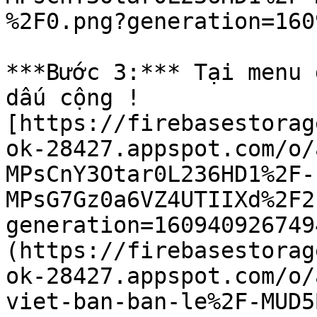
%2F0.png?generation=160
***Bước 3:*** Tại menu 
dấu cộng !
[https://firebasestorag
ok-28427.appspot.com/o/
MPsCnY3Otar0L236HD1%2F-
MPsG7Gz0a6VZ4UTIIXd%2F2
generation=160940926749
(https://firebasestorag
ok-28427.appspot.com/o/
viet-ban-ban-le%2F-MUD5