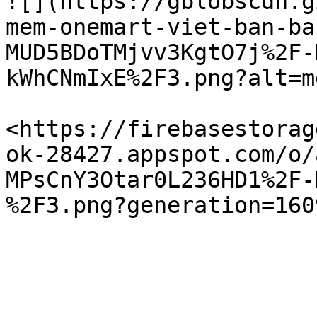
![](https://gblobscdn.g
mem-onemart-viet-ban-ba
MUD5BDoTMjvv3KgtO7j%2F-
kWhCNmIxE%2F3.png?alt=m
<https://firebasestorag
ok-28427.appspot.com/o/
MPsCnY3Otar0L236HD1%2F-