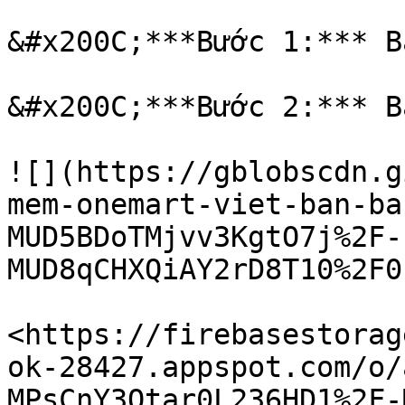
&#x200C;***Bước 1:*** B
&#x200C;***Bước 2:*** B
![](https://gblobscdn.g
mem-onemart-viet-ban-ba
MUD5BDoTMjvv3KgtO7j%2F-
MUD8qCHXQiAY2rD8T10%2F0
<https://firebasestorag
ok-28427.appspot.com/o/
MPsCnY3Otar0L236HD1%2F-