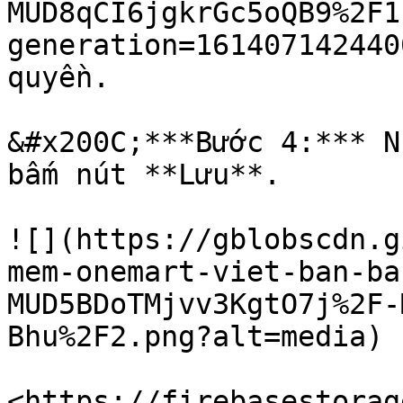
MUD8qCI6jgkrGc5oQB9%2F1
generation=161407142440
quyền.

&#x200C;***Bước 4:*** N
bấm nút **Lưu**.

![](https://gblobscdn.g
mem-onemart-viet-ban-ba
MUD5BDoTMjvv3KgtO7j%2F-
Bhu%2F2.png?alt=media)

<https://firebasestorag