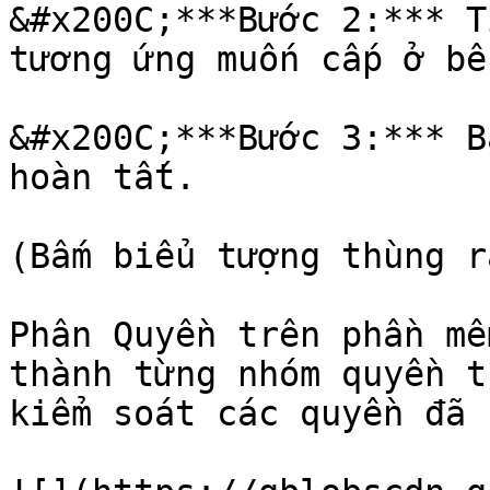
&#x200C;***Bước 2:*** T
tương ứng muốn cấp ở bê
&#x200C;***Bước 3:*** B
hoàn tất.

‌(Bấm biểu tượng thùng r
‌Phân Quyền trên phần mề
thành từng nhóm quyền t
kiểm soát các quyền đã c