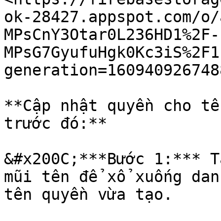
ok-28427.appspot.com/o/
MPsCnY3Otar0L236HD1%2F-
MPsG7GyufuHgk0Kc3iS%2F1
generation=160940926748
**Cập nhật quyền cho tê
trước đó:**

&#x200C;***Bước 1:*** T
mũi tên để xổ xuống dan
tên quyền vừa tạo.
