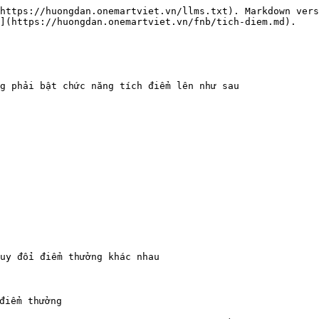
https://huongdan.onemartviet.vn/llms.txt). Markdown vers
](https://huongdan.onemartviet.vn/fnb/tich-diem.md).

g phải bật chức năng tích điểm lên như sau

uy đổi điểm thưởng khác nhau

điểm thưởng
