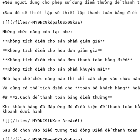
⁕Nếu người dùng cho phép sử dụng điểm thưởng để thanh t
⁕Sau đó sẽ thiết lập sẽ thiết lập thanh toán bằng điểm

![](/files/-MY9NC9kdpal0Sx08kaE)

Những chức năng còn lại như:

**Không tích điểm cho sản phẩm giảm giá**

**Không tích điểm cho hóa đơn giảm giá**

**Không tích điểm cho hóa đơn thanh toán bằng điểm**

**Không tích điểm cho sản phẩm khuyến mãi**

Nếu hạn chế chức năng nào thì chỉ cần chọn vào chức năn
Và cũng có thể tích điểm cho **toàn bộ khách hàng** hoặ
## **2.Cách để thanh toán bằng điểm thưởng**

Khi khách hàng đã đáp ứng đủ điều kiện để thanh toán bằ
khoanh dưới hình

![](/files/-MY9NC9lKKce_3reAx6l)

Sau đó chọn vào biểu tượng tại dòng Điểm để thanh toán 