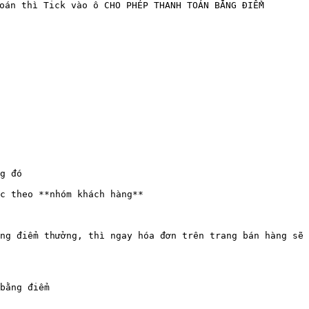
oán thì Tick vào ô CHO PHÉP THANH TOÁN BẰNG ĐIỂM

g đó

c theo **nhóm khách hàng**

ng điểm thưởng, thì ngay hóa đơn trên trang bán hàng sẽ 
bằng điểm
