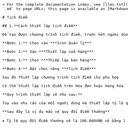
> For the complete documentation index, see [llms.txt](
`.md` to page URLs; this page is available as [Markdown
# Tích điểm

## 1.**Cách thiết lập tích điểm**

Để tạo được chương trình tích điểm, trước hết người dùn
**Bước 1:** Chọn vào ***Icon Quản lý***

**Bước 2:** Vào ***Thiết lập cửa hàng***

**Bước 3:** Chọn ***Thiếp lập bán hàng***

**Bước 4:** Bật chức năng ***Tích điểm***

Sau đó Thiết lập chương trình tích điểm cho phù hợp

Có thể thiết lập tích điểm trên Hóa đơn hoặc Hàng hóa

**Quy trình thiết lập sẽ như sau:**

Tùy vào nhu cầu của mỗi người dùng mà thiết lập tỷ lệ q
**Sau đây là ví dụ mẫu về quy đổi điểm thưởng**

⁕ Tỷ lệ quy đổi điểm thưởng sẽ là 100.000VNĐ sẽ bằng 1 